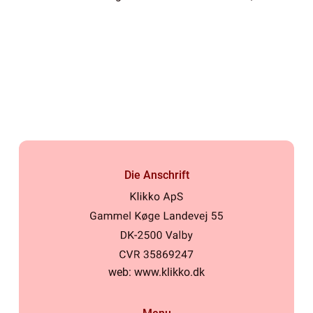
sei og andre arter gjør landet til et naturlig
mål for alle som drømmer om stort fiske.
Mang...
Die Anschrift
web:
www.klikko.dk